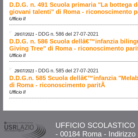
D.D.G. n. 491 Scuola primaria "La bottega d
giovani talenti" di Roma - riconoscimento 
Ufficio II
-
DDG n. 586 del 27-07-2021
28/07/2021
D.D.G. n. 586 Scuola dellâ€™infanzia bilin
Giving Tree" di Roma - riconoscimento par
Ufficio II
-
DDG n. 585 del 27-07-2021
28/07/2021
D.D.G.n. 585 Scuola dellâ€™infanzia "Mela
di Roma - riconoscimento paritÃ
Ufficio II
UFFICIO SCOLASTICO RE
- 00184 Roma - Indirizzo