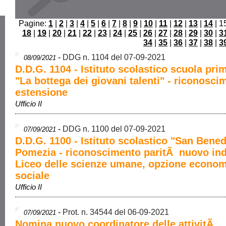
Pagine:
1
|
2
|
3
|
4
|
5
|
6
|
7
|
8
|
9
|
10
|
11
|
12
|
13
|
14
| 1
18
|
19
|
20
|
21
|
22
|
23
|
24
|
25
|
26
|
27
|
28
|
29
|
30
|
3
34
|
35
|
36
|
37
|
38
|
3
-
DDG n. 1104 del 07-09-2021
08/09/2021
D.D.G. 1104 - Istituto scolastico scuola pri
"La bottega dei giovani talenti" - riconosci
estensione
Ufficio II
-
DDG n. 1100 del 07-09-2021
07/09/2021
D.D.G. 1100 - Istituto scolastico "San Bened
Pomezia - riconoscimento paritÃ nuovo indi
Liceo delle scienze umane, opzione econo
sociale
Ufficio II
-
Prot. n. 34544 del 06-09-2021
07/09/2021
Nomina nuovo coordinatore delle attivitÃ