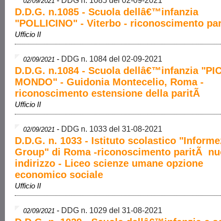
-
DDG n. 1085 del 02-09-2021
02/09/2021
D.D.G. n.1085 - Scuola dellâ€™infanzia
"POLLICINO" - Viterbo - riconoscimento pa
Ufficio II
-
DDG n. 1084 del 02-09-2021
02/09/2021
D.D.G. n.1084 - Scuola dellâ€™infanzia "P
MONDO" - Guidonia Montecelio, Roma -
riconoscimento estensione della paritÃ
Ufficio II
-
DDG n. 1033 del 31-08-2021
02/09/2021
D.D.G. n. 1033 - Istituto scolastico "Informe
Group" di Roma -riconoscimento paritÃ n
indirizzo - Liceo scienze umane opzione
economico sociale
Ufficio II
-
DDG n. 1029 del 31-08-2021
02/09/2021