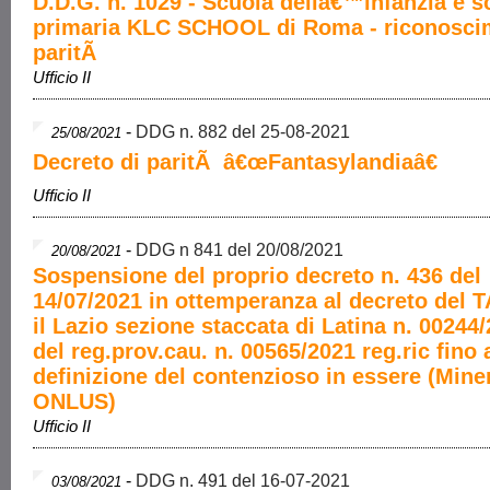
D.D.G. n. 1029 - Scuola dellâ€™infanzia e s
primaria KLC SCHOOL di Roma - riconosci
paritÃ
Ufficio II
-
DDG n. 882 del 25-08-2021
25/08/2021
Decreto di paritÃ â€œFantasylandiaâ€
Ufficio II
-
DDG n 841 del 20/08/2021
20/08/2021
Sospensione del proprio decreto n. 436 del
14/07/2021 in ottemperanza al decreto del 
il Lazio sezione staccata di Latina n. 00244
del reg.prov.cau. n. 00565/2021 reg.ric fino 
definizione del contenzioso in essere (Mine
ONLUS)
Ufficio II
-
DDG n. 491 del 16-07-2021
03/08/2021