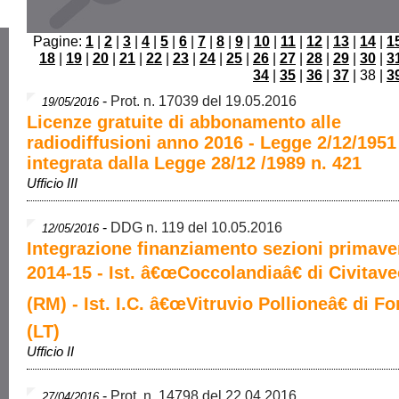
Pagine:
1
|
2
|
3
|
4
|
5
|
6
|
7
|
8
|
9
|
10
|
11
|
12
|
13
|
14
|
1
18
|
19
|
20
|
21
|
22
|
23
|
24
|
25
|
26
|
27
|
28
|
29
|
30
|
3
34
|
35
|
36
|
37
| 38 |
3
-
Prot. n. 17039 del 19.05.2016
19/05/2016
Licenze gratuite di abbonamento alle
radiodiffusioni anno 2016 - Legge 2/12/1951
integrata dalla Legge 28/12 /1989 n. 421
Ufficio III
-
DDG n. 119 del 10.05.2016
12/05/2016
Integrazione finanziamento sezioni primaver
2014-15 - Ist. â€œCoccolandiaâ€ di Civitav
(RM) - Ist. I.C. â€œVitruvio Pollioneâ€ di F
(LT)
Ufficio II
-
Prot. n. 14798 del 22.04.2016
27/04/2016