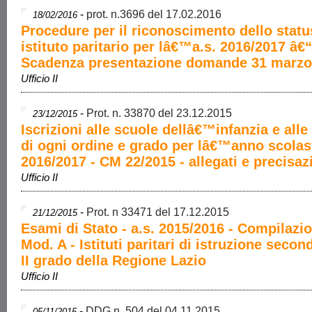
-
prot. n.3696 del 17.02.2016
18/02/2016
Procedure per il riconoscimento dello statu
istituto paritario per lâ€™a.s. 2016/2017 â€“
Scadenza presentazione domande 31 marzo
Ufficio II
-
Prot. n. 33870 del 23.12.2015
23/12/2015
Iscrizioni alle scuole dellâ€™infanzia e alle
di ogni ordine e grado per lâ€™anno scolas
2016/2017 - CM 22/2015 - allegati e precisaz
Ufficio II
-
Prot. n 33471 del 17.12.2015
21/12/2015
Esami di Stato - a.s. 2015/2016 - Compilazi
Mod. A - Istituti paritari di istruzione secon
II grado della Regione Lazio
Ufficio II
-
DDG n. 504 del 04.11.2015
05/11/2015