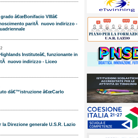
2
I grado â€œBonifacio VIIIâ€
onoscimento paritÃ nuovo indirizzo -
Quadriennale
22
Highlands Instituteâ€, funzionante in
tÃ nuovo indirizzo - Liceo
2
tituto dâ€™istruzione â€œCarlo
er la Direzione generale U.S.R. Lazio