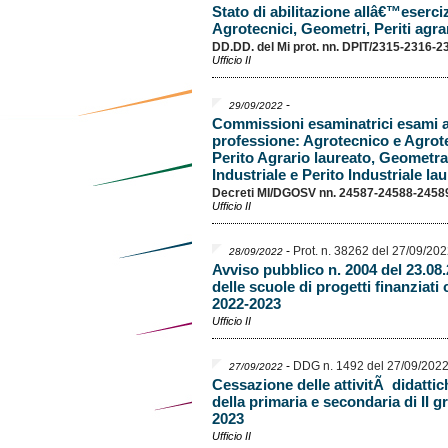
Stato di abilitazione allâ€™eserciz
Agrotecnici, Geometri, Periti agrar
DD.DD. del Mi prot. nn. DPIT/2315-2316-2
Ufficio II
-
29/09/2022
Commissioni esaminatrici esami ab
professione: Agrotecnico e Agrote
Perito Agrario laureato, Geometra
Industriale e Perito Industriale l
Decreti MI/DGOSV nn. 24587-24588-24589
Ufficio II
-
Prot. n. 38262 del 27/09/20
28/09/2022
Avviso pubblico n. 2004 del 23.08
delle scuole di progetti finanziati 
2022-2023
Ufficio II
-
DDG n. 1492 del 27/09/202
27/09/2022
Cessazione delle attivitÃ didattic
della primaria e secondaria di II g
2023
Ufficio II