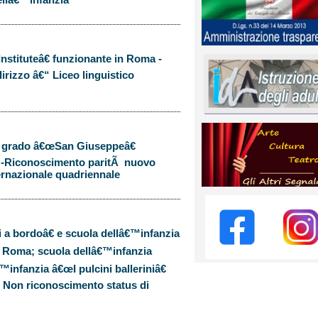
2
nstituteâ€ funzionante in Roma -
rizzo â€“ Liceo linguistico
2
 II grado â€œSan Giuseppeâ€
) -Riconoscimento paritÃ nuovo
ternazionale quadriennale
2
a bordoâ€ e scuola dellâ€™infanzia
 Roma; scuola dellâ€™infanzia
™infanzia â€œI pulcini balleriniâ€
“ Non riconoscimento status di