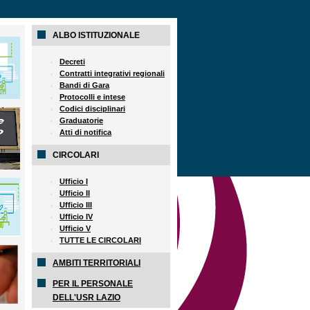
ALBO ISTITUZIONALE
Decreti
Contratti integrativi regionali
Bandi di Gara
Protocolli e intese
Codici disciplinari
Graduatorie
Atti di notifica
CIRCOLARI
Ufficio I
Ufficio II
Ufficio III
Ufficio IV
Ufficio V
TUTTE LE CIRCOLARI
AMBITI TERRITORIALI
PER IL PERSONALE
DELL'USR LAZIO