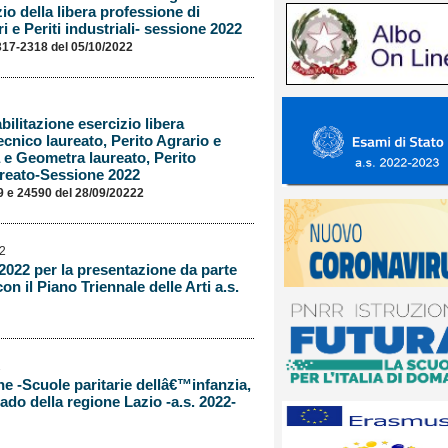
io della libera professione di
i e Periti industriali- sessione 2022
317-2318 del 05/10/2022
ilitazione esercizio libera
cnico laureato, Perito Agrario e
 e Geometra laureato, Perito
aureato-Sessione 2022
 e 24590 del 28/09/20222
22
.2022 per la presentazione da parte
con il Piano Triennale delle Arti a.s.
2
he -Scuole paritarie dellâ€™infanzia,
rado della regione Lazio -a.s. 2022-