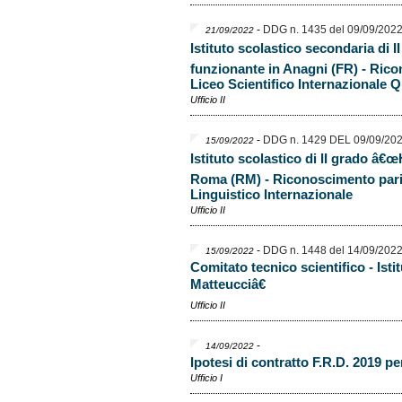
-
DDG n. 1435 del 09/09/202
21/09/2022
Istituto scolastico secondaria di I
funzionante in Anagni (FR) - Ric
Liceo Scientifico Internazionale 
Ufficio II
-
DDG n. 1429 DEL 09/09/20
15/09/2022
Istituto scolastico di II grado â€œ
Roma (RM) - Riconoscimento pari
Linguistico Internazionale
Ufficio II
-
DDG n. 1448 del 14/09/202
15/09/2022
Comitato tecnico scientifico - Is
Matteucciâ€
Ufficio II
-
14/09/2022
Ipotesi di contratto F.R.D. 2019 p
Ufficio I