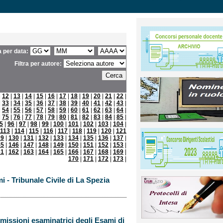
ra per data:
Filtra per autore:
|
12
|
13
|
14
|
15
|
16
|
17
|
18
|
19
|
20
|
21
|
22
|
|
33
|
34
|
35
|
36
|
37
|
38
|
39
|
40
|
41
|
42
|
43
|
|
54
|
55
|
56
|
57
|
58
|
59
|
60
|
61
|
62
|
63
|
64
|
|
75
|
76
|
77
|
78
|
79
|
80
|
81
|
82
|
83
|
84
|
85
|
5
|
96
|
97
|
98
|
99
|
100
|
101
|
102
|
103
|
104
|
113
|
114
|
115
|
116
|
117
|
118
|
119
|
120
|
121
29
|
130
|
131
|
132
|
133
|
134
|
135
|
136
|
137
|
45
|
146
|
147
|
148
|
149
|
150
|
151
|
152
|
153
|
61
|
162
|
163
|
164
|
165
|
166
|
167
|
168
|
169
|
170
|
171
|
172
|
173
|
i - Tribunale Civile di La Spezia
mmissioni esaminatrici degli Esami di