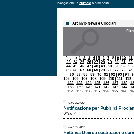
navigazione: »
l'ufficio
» albo home
Archivio News e Circolari
Filt
Pagine:
1
|
2
|
3
|
4
|
5
|
6
|
7
| 8 |
9
|
10
|
11
23
|
24
|
25
|
26
|
27
|
28
|
29
|
30
|
31
|
32
44
|
45
|
46
|
47
|
48
|
49
|
50
|
51
|
52
|
53
65
|
66
|
67
|
68
|
69
|
70
|
71
|
72
|
73
|
74
86
|
87
|
88
|
89
|
90
|
91
|
92
|
93
|
94
|
9
105
|
106
|
107
|
108
|
109
|
110
|
111
|
112
|
|
122
|
123
|
124
|
125
|
126
|
127
|
128
|
1
138
|
139
|
140
|
141
|
142
|
143
|
144
|
1
154
|
155
|
156
|
157
|
158
|
159
|
160
|
1
-
08/10/2022
Notificazione per Pubblici Proclam
Ufficio V
-
05/10/2022
Rettifica Decreti costituzione co