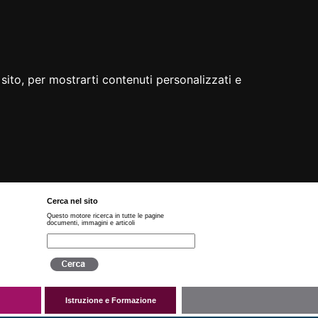
sito, per mostrarti contenuti personalizzati e
Cerca nel sito
Questo motore ricerca in tutte le pagine
documenti, immagini e articoli
Istruzione e Formazione