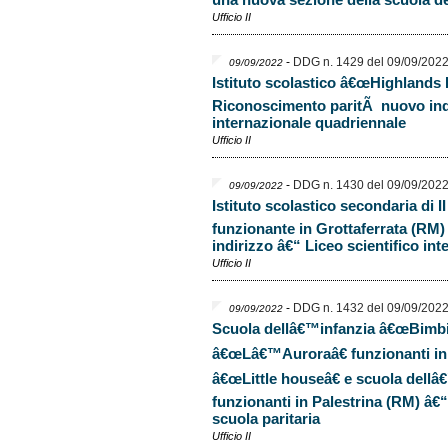
Ufficio II
-
DDG n. 1429 del 09/09/202
09/09/2022
Istituto scolastico â€œHighlands I
Riconoscimento paritÃ nuovo indi
internazionale quadriennale
Ufficio II
-
DDG n. 1430 del 09/09/202
09/09/2022
Istituto scolastico secondaria di
funzionante in Grottaferrata (RM
indirizzo â€“ Liceo scientifico in
Ufficio II
-
DDG n. 1432 del 09/09/202
09/09/2022
Scuola dellâ€™infanzia â€œBimbi 
â€œLâ€™Auroraâ€ funzionanti in
â€œLittle houseâ€ e scuola dellâ€
funzionanti in Palestrina (RM) â€
scuola paritaria
Ufficio II