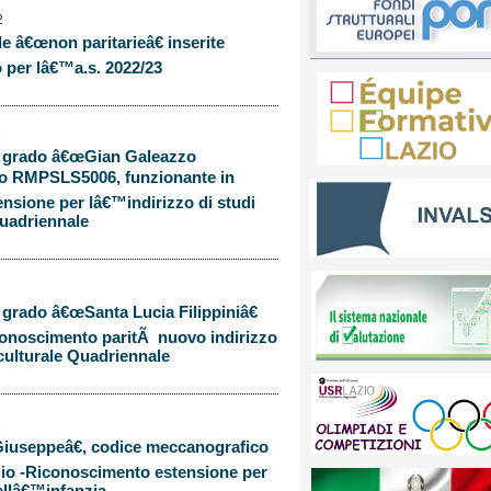
2
e â€œnon paritarieâ€ inserite
 per lâ€™a.s. 2022/23
2
 II grado â€œGian Galeazzo
ico RMPSLS5006, funzionante in
sione per lâ€™indirizzo di studi
Quadriennale
2
I grado â€œSanta Lucia Filippiniâ€
conoscimento paritÃ nuovo indirizzo
culturale Quadriennale
2
iuseppeâ€, codice meccanografico
io -Riconoscimento estensione per
ellâ€™infanzia