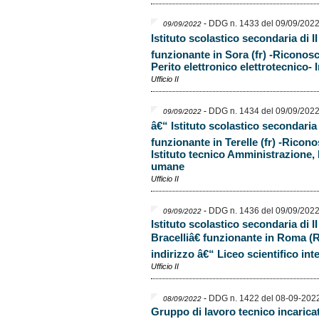
-
DDG n. 1433 del 09/09/202
09/09/2022
Istituto scolastico secondaria di 
funzionante in Sora (fr) -Riconos
Perito elettronico elettrotecnico-
Ufficio II
-
DDG n. 1434 del 09/09/202
09/09/2022
â€“ Istituto scolastico secondaria
funzionante in Terelle (fr) -Ricon
Istituto tecnico Amministrazione,
umane
Ufficio II
-
DDG n. 1436 del 09/09/202
09/09/2022
Istituto scolastico secondaria di 
Bracelliâ€ funzionante in Roma 
indirizzo â€“ Liceo scientifico i
Ufficio II
-
DDG n. 1422 del 08-09-202
08/09/2022
Gruppo di lavoro tecnico incarica