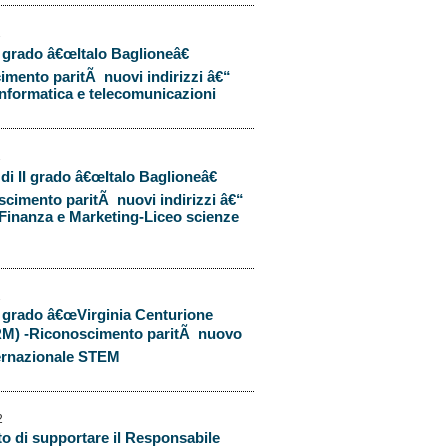
2
II grado â€œItalo Baglioneâ€
cimento paritÃ nuovi indirizzi â€“
 Informatica e telecomunicazioni
2
 di II grado â€œItalo Baglioneâ€
oscimento paritÃ nuovi indirizzi â€“
 Finanza e Marketing-Liceo scienze
2
II grado â€œVirginia Centurione
(RM) -Riconoscimento paritÃ nuovo
nternazionale STEM
2
to di supportare il Responsabile