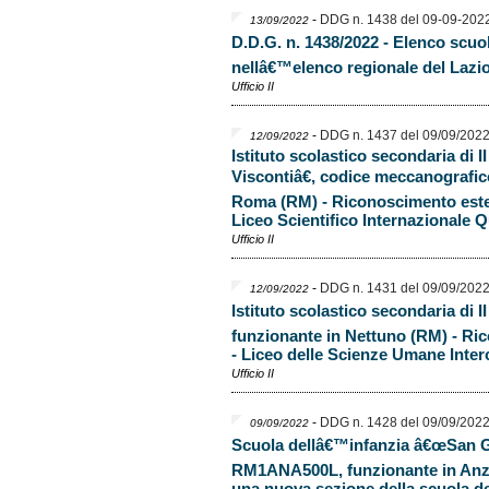
-
DDG n. 1438 del 09-09-202
13/09/2022
D.D.G. n. 1438/2022 - Elenco scuol
nellâ€™elenco regionale del Lazio
Ufficio II
-
DDG n. 1437 del 09/09/202
12/09/2022
Istituto scolastico secondaria di
Viscontiâ€, codice meccanograf
Roma (RM) - Riconoscimento esten
Liceo Scientifico Internazionale 
Ufficio II
-
DDG n. 1431 del 09/09/202
12/09/2022
Istituto scolastico secondaria di I
funzionante in Nettuno (RM) - Ri
- Liceo delle Scienze Umane Inter
Ufficio II
-
DDG n. 1428 del 09/09/202
09/09/2022
Scuola dellâ€™infanzia â€œSan G
RM1ANA500L, funzionante in Anz
una nuova sezione della scuola d