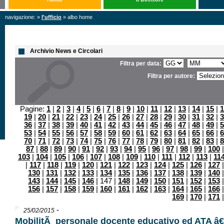
navigazione: »
l'ufficio
» albo home
Archivio News e Circolari
Filtra per data:
Filtra per autore:
Pagine:
1
|
2
|
3
|
4
|
5
|
6
|
7
|
8
|
9
|
10
|
11
|
12
|
13
|
14
|
15
|
1
19
|
20
|
21
|
22
|
23
|
24
|
25
|
26
|
27
|
28
|
29
|
30
|
31
|
32
|
3
36
|
37
|
38
|
39
|
40
|
41
|
42
|
43
|
44
|
45
|
46
|
47
|
48
|
49
|
5
53
|
54
|
55
|
56
|
57
|
58
|
59
|
60
|
61
|
62
|
63
|
64
|
65
|
66
|
6
70
|
71
|
72
|
73
|
74
|
75
|
76
|
77
|
78
|
79
|
80
|
81
|
82
|
83
|
8
87
|
88
|
89
|
90
|
91
|
92
|
93
|
94
|
95
|
96
|
97
|
98
|
99
|
100
103
|
104
|
105
|
106
|
107
|
108
|
109
|
110
|
111
|
112
|
113
|
11
|
117
|
118
|
119
|
120
|
121
|
122
|
123
|
124
|
125
|
126
|
127
130
|
131
|
132
|
133
|
134
|
135
|
136
|
137
|
138
|
139
|
140
143
|
144
|
145
|
146
| 147 |
148
|
149
|
150
|
151
|
152
|
153
156
|
157
|
158
|
159
|
160
|
161
|
162
|
163
|
164
|
165
|
166
169
|
170
|
171
-
25/02/2015
MobilitÃ personale docente educativo ed ATA â€“