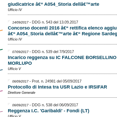
giudicatrice â€“ A054_Storia dellâ€™arte
Ufficio IV
-
DDG n. 543 del 13.09.2017
14/09/2017
Concorso docenti 2016 â€“ rettifica elenco aggiu
â€“ A054_Storia dellâ€™arte â€“ Regione Sarde
Ufficio IV
-
DDG n. 539 del 7/9/2017
07/09/2017
Incarico reggenza su IC FALCONE BORSELLINO
MORLUPO
Ufficio V
-
Prot. n. 24981 del 05/09/2017
06/09/2017
Protocollo di Intesa tra USR Lazio e IRSIFAR
Direttore Generale
-
DDG n. 538 del 06/09/2017
06/09/2017
Reggenza I.C. 'Garibaldi' - Fondi (LT)
Ufficio V