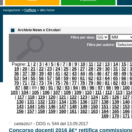
navigazione: »
l'ufficio
» albo home
Archivio News e Circolari
Filtra per data:
Filtra per autore:
Pagine:
1
|
2
|
3
|
4
|
5
|
6
|
7
|
8
|
9
|
10
|
11
|
12
|
13
|
14
|
15
|
1
19
|
20
|
21
|
22
|
23
|
24
|
25
|
26
|
27
|
28
|
29
|
30
|
31
|
32
|
3
36
|
37
|
38
|
39
|
40
|
41
|
42
|
43
|
44
|
45
|
46
|
47
|
48
|
49
|
5
53
|
54
|
55
|
56
|
57
|
58
|
59
|
60
|
61
|
62
|
63
|
64
|
65
|
66
|
6
70
|
71
|
72
|
73
|
74
|
75
|
76
|
77
|
78
|
79
|
80
|
81
|
82
|
83
|
8
87
|
88
| 89 |
90
|
91
|
92
|
93
|
94
|
95
|
96
|
97
|
98
|
99
|
100
103
|
104
|
105
|
106
|
107
|
108
|
109
|
110
|
111
|
112
|
113
|
11
|
117
|
118
|
119
|
120
|
121
|
122
|
123
|
124
|
125
|
126
|
127
130
|
131
|
132
|
133
|
134
|
135
|
136
|
137
|
138
|
139
|
140
143
|
144
|
145
|
146
|
147
|
148
|
149
|
150
|
151
|
152
|
153
156
|
157
|
158
|
159
|
160
|
161
|
162
|
163
|
164
|
165
|
166
169
|
170
|
171
-
DDG n. 544 del 13.09.2017
14/09/2017
Concorso docenti 2016 â€“ rettifica commission