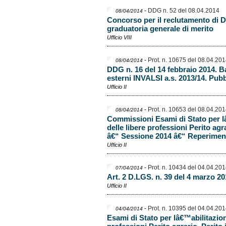
-
DDG n. 52 del 08.04.2014
08/04/2014
Concorso per il reclutamento di Dir
graduatoria generale di merito
Ufficio VIII
-
Prot. n. 10675 del 08.04.20
08/04/2014
DDG n. 16 del 14 febbraio 2014. B
esterni INVALSI a.s. 2013/14. Pub
Ufficio II
-
Prot. n. 10653 del 08.04.20
08/04/2014
Commissioni Esami di Stato per l
delle libere professioni Perito agr
â€“ Sessione 2014 â€“ Reperimen
Ufficio II
-
Prot. n. 10434 del 04.04.20
07/04/2014
Art. 2 D.LGS. n. 39 del 4 marzo 20
Ufficio II
-
Prot. n. 10395 del 04.04.20
04/04/2014
Esami di Stato per lâ€™abilitazion