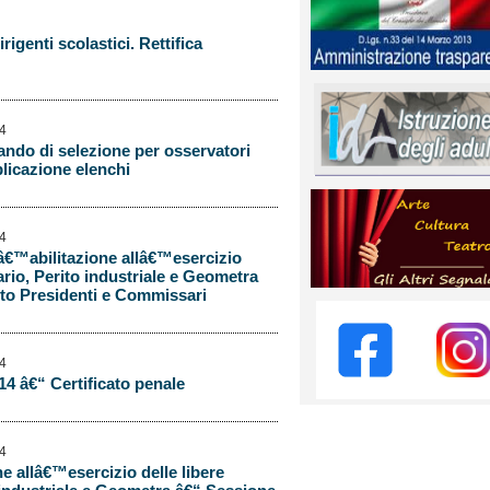
igenti scolastici. Rettifica
14
ando di selezione per osservatori
blicazione elenchi
14
â€™abilitazione allâ€™esercizio
ario, Perito industriale e Geometra
to Presidenti e Commissari
14
14 â€“ Certificato penale
14
e allâ€™esercizio delle libere