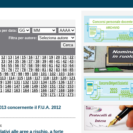
ra per data:
Filtra per autore:
|
12
|
13
|
14
|
15
|
16
|
17
|
18
|
19
|
20
|
21
|
22
|
|
33
|
34
|
35
|
36
|
37
|
38
|
39
|
40
|
41
|
42
|
43
|
|
54
|
55
|
56
|
57
|
58
|
59
|
60
|
61
|
62
|
63
|
64
|
|
75
|
76
|
77
|
78
|
79
|
80
|
81
|
82
|
83
|
84
|
85
|
5
|
96
|
97
|
98
|
99
|
100
|
101
|
102
|
103
|
104
|
113
|
114
|
115
|
116
|
117
|
118
|
119
|
120
|
121
29
|
130
|
131
|
132
|
133
|
134
|
135
|
136
|
137
|
45
|
146
|
147
|
148
|
149
|
150
|
151
|
152
|
153
|
61
|
162
|
163
|
164
|
165
|
166
|
167
|
168
|
169
|
170
|
171
|
172
|
173
|
013 concernente il F.U.A. 2012
14
ativi alle aree a rischio, a forte