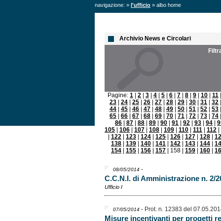
navigazione: »
l'ufficio
» albo home
Archivio News e Circolari
Filt
Pagine:
1
|
2
|
3
|
4
|
5
|
6
|
7
|
8
|
9
|
10
|
11
23
|
24
|
25
|
26
|
27
|
28
|
29
|
30
|
31
|
32
44
|
45
|
46
|
47
|
48
|
49
|
50
|
51
|
52
|
53
65
|
66
|
67
|
68
|
69
|
70
|
71
|
72
|
73
|
74
86
|
87
|
88
|
89
|
90
|
91
|
92
|
93
|
94
|
9
105
|
106
|
107
|
108
|
109
|
110
|
111
|
112
|
|
122
|
123
|
124
|
125
|
126
|
127
|
128
|
1
138
|
139
|
140
|
141
|
142
|
143
|
144
|
1
154
|
155
|
156
|
157
| 158 |
159
|
160
|
1
-
08/05/2014
C.C.N.I. di Amministrazione n. 2/2
Ufficio I
-
Prot. n. 12383 del 07.05.20
07/05/2014
Misure incentivanti per progetti rel