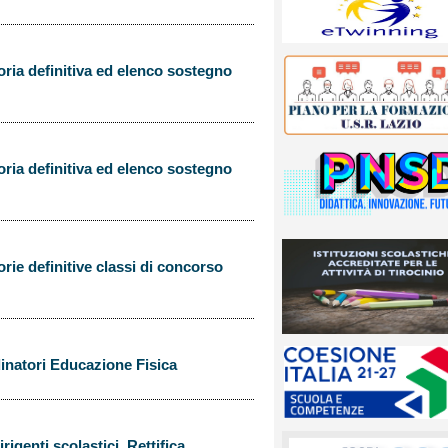
oria definitiva ed elenco sostegno
oria definitiva ed elenco sostegno
rie definitive classi di concorso
natori Educazione Fisica
igenti scolastici. Rettifica