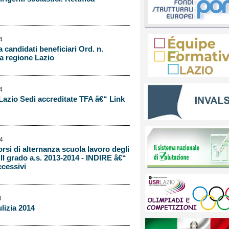
4
 candidati beneficiari Ord. n.
la regione Lazio
4
 Lazio Sedi accreditate TFA â€“ Link
14
rsi di alternanza scuola lavoro degli
i II grado a.s. 2013-2014 - INDIRE â€“
ccessivi
4
ulizia 2014