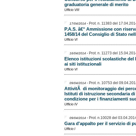
graduatoria generale di merito
Ufficio VIII
-
Prot. n. 11383 del 17.04.201
17/04/2014
P.A.S. â€“ Ammissione con riserva
1458/14 del Consiglio di Stato nel
Ufficio VI
-
Prot. n. 11273 del 15.04.201
16/04/2014
Elenco istituzioni scolastiche del
ai siti istituzionali
Ufficio VI
-
Prot. n. 10753 del 09.04.20
09/04/2014
AttivitÃ di monitoraggio dei perco
Istituti di istruzione secondaria d
condizione per i finanziamenti su
Ufficio IV
-
Prot. n.10028 del 03.04.201
09/04/2014
Gara d'appalto per il servizio di p
Ufficio I