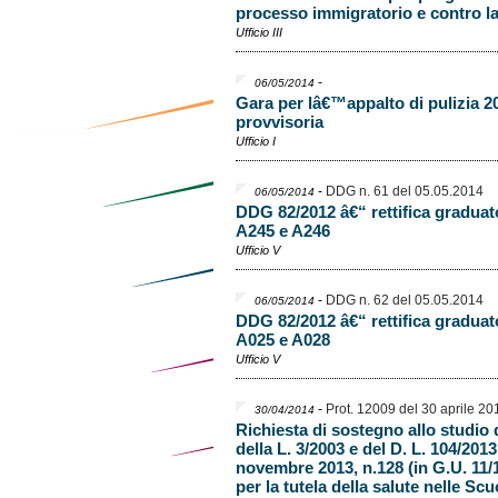
processo immigratorio e contro la
Ufficio III
-
06/05/2014
Gara per lâ€™appalto di pulizia 2
provvisoria
Ufficio I
-
DDG n. 61 del 05.05.2014
06/05/2014
DDG 82/2012 â€“ rettifica graduato
A245 e A246
Ufficio V
-
DDG n. 62 del 05.05.2014
06/05/2014
DDG 82/2012 â€“ rettifica graduato
A025 e A028
Ufficio V
-
Prot. 12009 del 30 aprile 20
30/04/2014
Richiesta di sostegno allo studio 
della L. 3/2003 e del D. L. 104/201
novembre 2013, n.128 (in G.U. 11/1
per la tutela della salute nelle Scu