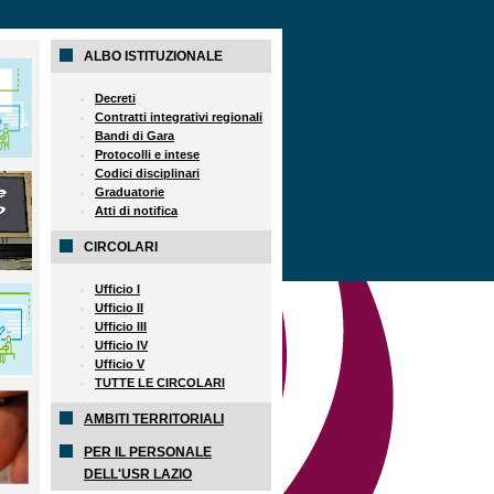
ALBO ISTITUZIONALE
Decreti
Contratti integrativi regionali
Bandi di Gara
Protocolli e intese
Codici disciplinari
Graduatorie
Atti di notifica
CIRCOLARI
Ufficio I
Ufficio II
Ufficio III
Ufficio IV
Ufficio V
TUTTE LE CIRCOLARI
AMBITI TERRITORIALI
PER IL PERSONALE
DELL'USR LAZIO