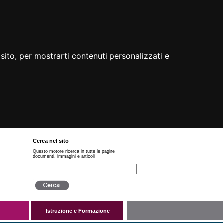
sito, per mostrarti contenuti personalizzati e
Cerca nel sito
Questo motore ricerca in tutte le pagine
documenti, immagini e articoli
Istruzione e Formazione