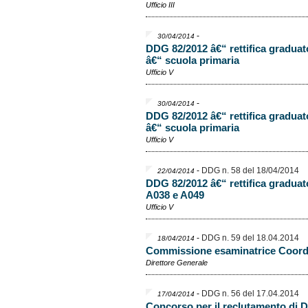
Ufficio III
-
30/04/2014
DDG 82/2012 â€“ rettifica graduat
â€“ scuola primaria
Ufficio V
-
30/04/2014
DDG 82/2012 â€“ rettifica graduat
â€“ scuola primaria
Ufficio V
-
DDG n. 58 del 18/04/2014
22/04/2014
DDG 82/2012 â€“ rettifica graduato
A038 e A049
Ufficio V
-
DDG n. 59 del 18.04.2014
18/04/2014
Commissione esaminatrice Coordi
Direttore Generale
-
DDG n. 56 del 17.04.2014
17/04/2014
Concorso per il reclutamento di Dir