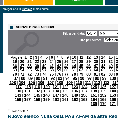
navigazione: »
l'ufficio
» albo home
Archivio News e Circolari
Filtra per data:
Filtra per autore:
Pagine:
1
|
2
|
3
|
4
|
5
|
6
|
7
|
8
|
9
|
10
|
11
|
12
|
13
|
14
|
15
|
1
19
|
20
|
21
|
22
|
23
|
24
|
25
|
26
|
27
|
28
|
29
|
30
|
31
|
32
|
3
36
|
37
|
38
|
39
|
40
|
41
|
42
|
43
|
44
|
45
|
46
|
47
|
48
|
49
|
5
53
|
54
|
55
|
56
|
57
|
58
|
59
|
60
|
61
|
62
|
63
|
64
|
65
|
66
|
6
70
|
71
|
72
|
73
|
74
|
75
|
76
|
77
|
78
|
79
|
80
|
81
|
82
|
83
|
8
87
|
88
|
89
|
90
|
91
|
92
|
93
|
94
|
95
|
96
|
97
|
98
|
99
|
100
103
|
104
|
105
|
106
|
107
|
108
|
109
|
110
|
111
|
112
|
113
|
11
|
117
|
118
|
119
|
120
|
121
|
122
|
123
|
124
|
125
|
126
|
127
130
|
131
|
132
|
133
|
134
|
135
|
136
|
137
|
138
|
139
|
140
143
|
144
|
145
|
146
|
147
|
148
|
149
|
150
|
151
|
152
|
153
156
|
157
|
158
|
159
| 160 |
161
|
162
|
163
|
164
|
165
|
166
169
|
170
|
171
-
03/03/2014
Nuovo elenco Nulla Osta PAS AFAM da altre Regi