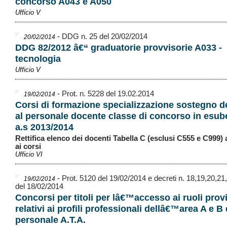
concorso A043 e A050
Ufficio V
-
DDG n. 25 del 20/02/2014
20/02/2014
DDG 82/2012 â€“ graduatorie provvisorie A033 -
tecnologia
Ufficio V
-
Prot. n. 5228 del 19.02.2014
19/02/2014
Corsi di formazione specializzazione sostegno de
al personale docente classe di concorso in esub
a.s 2013/2014
Rettifica elenco dei docenti Tabella C (esclusi C555 e C999
ai corsi
Ufficio VI
-
Prot. 5120 del 19/02/2014 e decreti n. 18,19,20,21
19/02/2014
del 18/02/2014
Concorsi per titoli per lâ€™accesso ai ruoli provi
relativi ai profili professionali dellâ€™area A e B 
personale A.T.A.