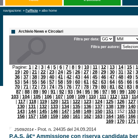
navigazione: »
l'ufficio
» albo home
Archivio News e Circolari
Filtra per data:
Filtra per autore:
Pagine:
1
|
2
|
3
|
4
|
5
|
6
|
7
|
8
|
9
|
10
|
11
|
12
|
13
|
14
|
15
|
1
19
|
20
|
21
|
22
|
23
|
24
|
25
|
26
|
27
|
28
|
29
|
30
|
31
|
32
|
3
36
|
37
|
38
|
39
|
40
|
41
|
42
|
43
|
44
|
45
|
46
|
47
|
48
|
49
|
5
53
|
54
|
55
|
56
|
57
|
58
|
59
|
60
|
61
|
62
|
63
|
64
|
65
|
66
|
6
70
|
71
|
72
|
73
|
74
|
75
|
76
|
77
|
78
|
79
|
80
|
81
|
82
|
83
|
8
87
|
88
|
89
|
90
|
91
|
92
|
93
|
94
|
95
|
96
|
97
|
98
|
99
|
100
103
|
104
|
105
|
106
|
107
|
108
|
109
|
110
|
111
|
112
|
113
|
11
|
117
|
118
|
119
|
120
|
121
|
122
|
123
|
124
|
125
|
126
|
127
130
|
131
|
132
|
133
|
134
|
135
|
136
|
137
|
138
|
139
|
140
143
|
144
|
145
|
146
|
147
|
148
|
149
|
150
|
151
| 152 |
153
156
|
157
|
158
|
159
|
160
|
161
|
162
|
163
|
164
|
165
|
166
169
|
170
|
171
-
Prot. n. 24435 del 24.09.2014
25/09/2014
P.A.S. â€“ Ammissione con riserva candidata ben