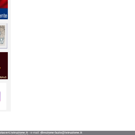
acert.istruzione.it
- e-mail:
direzione-lazio@istruzione.it