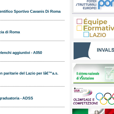
entifico Sportivo Cavanis Di Roma
ncia di Roma
elenchi aggiuntivi - A050
 paritarie del Lazio per lâ€™a.s.
 graduatoria - ADSS