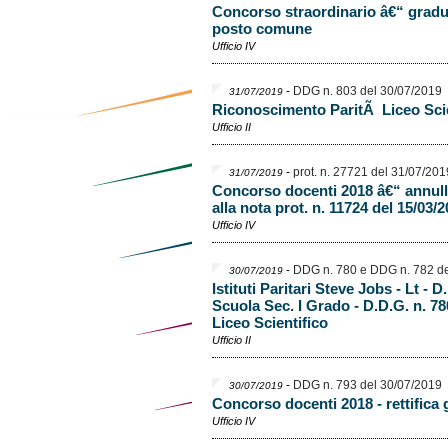
Concorso straordinario â€“ gradu
posto comune
Ufficio IV
-
DDG n. 803 del 30/07/2019
31/07/2019
Riconoscimento ParitÃ Liceo Sci
Ufficio II
-
prot. n. 27721 del 31/07/201
31/07/2019
Concorso docenti 2018 â€“ annul
alla nota prot. n. 11724 del 15/03/
Ufficio IV
-
DDG n. 780 e DDG n. 782 de
30/07/2019
Istituti Paritari Steve Jobs - Lt 
Scuola Sec. I Grado - D.D.G. n. 7
Liceo Scientifico
Ufficio II
-
DDG n. 793 del 30/07/2019
30/07/2019
Concorso docenti 2018 - rettifica
Ufficio IV