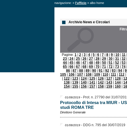
navigazione: »
l'ufficio
» albo home
Archivio News e Circolari
Filt
Pagine:
1
|
2
|
3
|
4
|
5
|
6
|
7
|
8
|
9
|
10
|
11
23
|
24
|
25
|
26
|
27
|
28
|
29
|
30
|
31
|
32
44
|
45
|
46
|
47
|
48
|
49
|
50
|
51
|
52
|
53
65
|
66
|
67
|
68
|
69
|
70
|
71
|
72
|
73
|
74
86
|
87
|
88
|
89
|
90
|
91
|
92
|
93
|
94
|
9
105
|
106
|
107
|
108
|
109
|
110
|
111
|
112
|
|
122
|
123
|
124
|
125
|
126
|
127
|
128
|
1
138
|
139
|
140
|
141
|
142
|
143
|
144
|
1
154
|
155
|
156
|
157
|
158
|
159
|
160
|
1
-
Prot. n. 27790 del 31/07/20
01/08/2019
Protocollo di Intesa tra MIUR - US
studi ROMA TRE
Direttore Generale
-
DDG n. 795 del 30/07/2019
01/08/2019