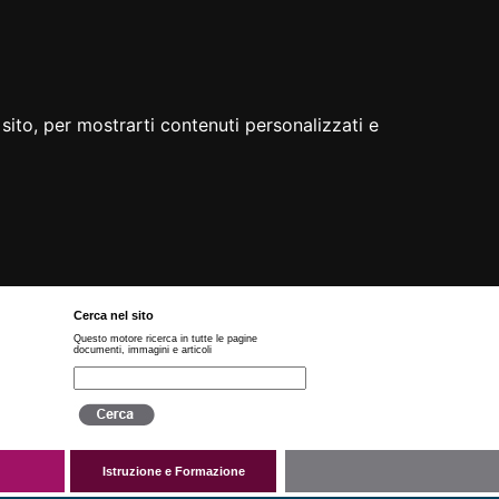
sito, per mostrarti contenuti personalizzati e
Cerca nel sito
Questo motore ricerca in tutte le pagine
documenti, immagini e articoli
Istruzione e Formazione