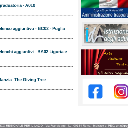
graduatoria - A010
elenco aggiuntivo - BC02 - Puglia
elenchi aggiuntivi - BA02 Liguria e
anzia- The Giving Tree
O REGIONALE PER IL LAZIO - Via Frangipane, 41 - 00184 Roma - Indirizzo di PEC:
drla@post