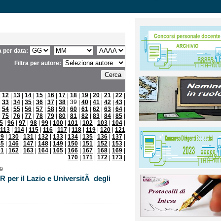
ra per data:
Filtra per autore:
|
12
|
13
|
14
|
15
|
16
|
17
|
18
|
19
|
20
|
21
|
22
|
|
33
|
34
|
35
|
36
|
37
|
38
| 39 |
40
|
41
|
42
|
43
|
|
54
|
55
|
56
|
57
|
58
|
59
|
60
|
61
|
62
|
63
|
64
|
|
75
|
76
|
77
|
78
|
79
|
80
|
81
|
82
|
83
|
84
|
85
|
5
|
96
|
97
|
98
|
99
|
100
|
101
|
102
|
103
|
104
|
113
|
114
|
115
|
116
|
117
|
118
|
119
|
120
|
121
29
|
130
|
131
|
132
|
133
|
134
|
135
|
136
|
137
|
45
|
146
|
147
|
148
|
149
|
150
|
151
|
152
|
153
|
61
|
162
|
163
|
164
|
165
|
166
|
167
|
168
|
169
|
170
|
171
|
172
|
173
|
19
R per il Lazio e UniversitÃ degli