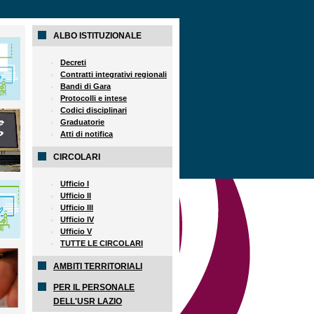
ALBO ISTITUZIONALE
Decreti
Contratti integrativi regionali
Bandi di Gara
Protocolli e intese
Codici disciplinari
Graduatorie
Atti di notifica
CIRCOLARI
Ufficio I
Ufficio II
Ufficio III
Ufficio IV
Ufficio V
TUTTE LE CIRCOLARI
AMBITI TERRITORIALI
PER IL PERSONALE
DELL'USR LAZIO