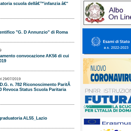
atoria scuola dellâ€™infanzia â€“
entifico "G. D Annunzio" di Roma
9
lamento convocazione AK56 di cui
2019
l 29/07/2019
- D.D.G. n. 782 Riconoscimento ParitÃ
80 Revoca Status Scuola Paritaria
 graduatoria AL55_Lazio