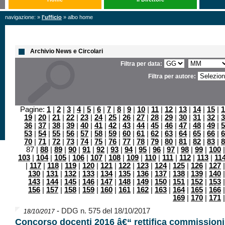
navigazione: »
l'ufficio
» albo home
Archivio News e Circolari
Filtra per data:
Filtra per autore:
Pagine:
1
|
2
|
3
|
4
|
5
|
6
|
7
|
8
|
9
|
10
|
11
|
12
|
13
|
14
|
15
|
1
19
|
20
|
21
|
22
|
23
|
24
|
25
|
26
|
27
|
28
|
29
|
30
|
31
|
32
|
3
36
|
37
|
38
|
39
|
40
|
41
|
42
|
43
|
44
|
45
|
46
|
47
|
48
|
49
|
5
53
|
54
|
55
|
56
|
57
|
58
|
59
|
60
|
61
|
62
|
63
|
64
|
65
|
66
|
6
70
|
71
|
72
|
73
|
74
|
75
|
76
|
77
|
78
|
79
|
80
|
81
|
82
|
83
|
8
87 |
88
|
89
|
90
|
91
|
92
|
93
|
94
|
95
|
96
|
97
|
98
|
99
|
100
103
|
104
|
105
|
106
|
107
|
108
|
109
|
110
|
111
|
112
|
113
|
11
|
117
|
118
|
119
|
120
|
121
|
122
|
123
|
124
|
125
|
126
|
127
130
|
131
|
132
|
133
|
134
|
135
|
136
|
137
|
138
|
139
|
140
143
|
144
|
145
|
146
|
147
|
148
|
149
|
150
|
151
|
152
|
153
156
|
157
|
158
|
159
|
160
|
161
|
162
|
163
|
164
|
165
|
166
169
|
170
|
171
-
DDG n. 575 del 18/10/2017
18/10/2017
Concorso docenti 2016 â€“ rettifica commissioni