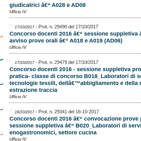
giudicatrici â€“ A028 e AD08
Ufficio IV
-
Prot. n. 29490 del 17/10/2017
17/10/2017
Concorso docenti 2016 â€“ sessione suppletiva 
avviso prove orali â€“ A018 e A019 (AD06)
Ufficio IV
-
Prot. n. 29479 del 17/10/2017
17/10/2017
Concorso docenti 2016 - sessione suppletiva pr
pratica- classe di concorso B018_Laboratori di s
tecnologie tessili, dellâ€™abbigliamento e della
estrazione traccia
Ufficio IV
-
Prot. n. 29341 del 16-10-2017
16/10/2017
Concorso docenti 2016 â€“ convocazione prove 
sessione suppletiva â€“ B020_Laboratori di servi
enogastronomici, settore cucina
Ufficio IV