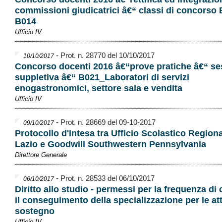
commissioni giudicatrici â€“ classi di concorso 
B014
Ufficio IV
-
Prot. n. 28770 del 10/10/2017
10/10/2017
Concorso docenti 2016 â€“prove pratiche â€“ se
suppletiva â€“ B021_Laboratori di servizi
enogastronomici, settore sala e vendita
Ufficio IV
-
Prot. n. 28669 del 09-10-2017
09/10/2017
Protocollo d'Intesa tra Ufficio Scolastico Regiona
Lazio e Goodwill Southwestern Pennsylvania
Direttore Generale
-
Prot. n. 28533 del 06/10/2017
06/10/2017
Diritto allo studio - permessi per la frequenza di 
il conseguimento della specializzazione per le att
sostegno
Ufficio IV