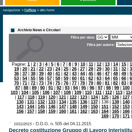
navigazione: »
l'ufficio
» albo home
Archivio News e Circolari
Filtra per data:
Filtra per autore:
Pagine:
1
|
2
|
3
|
4
|
5
|
6
|
7
|
8
|
9
|
10
|
11
|
12
|
13
|
14
|
15
|
1
19
|
20
|
21
|
22
|
23
|
24
|
25
|
26
|
27
|
28
|
29
|
30
|
31
|
32
|
3
36
|
37
|
38
|
39
|
40
|
41
|
42
|
43
|
44
|
45
|
46
|
47
|
48
|
49
|
5
53
|
54
|
55
|
56
|
57
|
58
|
59
|
60
|
61
|
62
|
63
|
64
|
65
|
66
|
6
70
|
71
|
72
|
73
|
74
|
75
|
76
|
77
|
78
|
79
|
80
|
81
|
82
|
83
|
8
87
|
88
|
89
|
90
|
91
|
92
|
93
|
94
|
95
|
96
|
97
|
98
|
99
|
100
103
|
104
|
105
|
106
|
107
|
108
|
109
|
110
|
111
|
112
|
113
|
11
|
117
|
118
|
119
|
120
|
121
|
122
|
123
|
124
|
125
|
126
|
127
130
|
131
|
132
|
133
|
134
|
135
|
136
|
137
| 138 |
139
|
140
143
|
144
|
145
|
146
|
147
|
148
|
149
|
150
|
151
|
152
|
153
156
|
157
|
158
|
159
|
160
|
161
|
162
|
163
|
164
|
165
|
166
169
|
170
|
171
-
D.D.G. n. 505 del 04.11.2015
10/11/2015
Decreto costituzione Gruppo di Lavoro Interistit