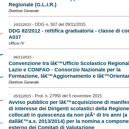
Regionale (G.L.I.R.)
Direttore Generale
-
DDG n. 507 del 09/11/2015
10/11/2015
DDG 82/2012 - rettifica graduatoria - classe di c
A037
Ufficio IV
-
06/11/2015
Convenzione tra lâ€™Ufficio Scolastico Regionale
Lazio e CONFAO - Consorzio Nazionale per la
Formazione, lâ€™Aggiornamento e lâ€™Orient
Direttore Generale
-
Prot. n. 27950 del 5 novembre 2015
05/11/2015
Avviso pubblico per lâ€™acquisizione di manifes
di interesse dei Dirigenti scolastici della Region
collocati in quiescenza da non piÃ¹ di tre anni (a 
dallâ€™a.s. 2013/2014) per la nomina a compone
esterno dei Comitati di Valutazione