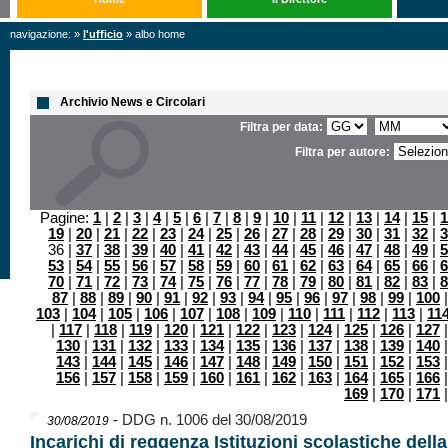
navigazione: »
l'ufficio
» albo home
Archivio News e Circolari
Filtra per data:
Filtra per autore:
Pagine:
1
|
2
|
3
|
4
|
5
|
6
|
7
|
8
|
9
|
10
|
11
|
12
|
13
|
14
|
15
|
1
19
|
20
|
21
|
22
|
23
|
24
|
25
|
26
|
27
|
28
|
29
|
30
|
31
|
32
|
3
36 |
37
|
38
|
39
|
40
|
41
|
42
|
43
|
44
|
45
|
46
|
47
|
48
|
49
|
5
53
|
54
|
55
|
56
|
57
|
58
|
59
|
60
|
61
|
62
|
63
|
64
|
65
|
66
|
6
70
|
71
|
72
|
73
|
74
|
75
|
76
|
77
|
78
|
79
|
80
|
81
|
82
|
83
|
8
87
|
88
|
89
|
90
|
91
|
92
|
93
|
94
|
95
|
96
|
97
|
98
|
99
|
100
103
|
104
|
105
|
106
|
107
|
108
|
109
|
110
|
111
|
112
|
113
|
11
|
117
|
118
|
119
|
120
|
121
|
122
|
123
|
124
|
125
|
126
|
127
130
|
131
|
132
|
133
|
134
|
135
|
136
|
137
|
138
|
139
|
140
143
|
144
|
145
|
146
|
147
|
148
|
149
|
150
|
151
|
152
|
153
156
|
157
|
158
|
159
|
160
|
161
|
162
|
163
|
164
|
165
|
166
169
|
170
|
171
-
DDG n. 1006 del 30/08/2019
30/08/2019
Incarichi di reggenza Istituzioni scolastiche dell