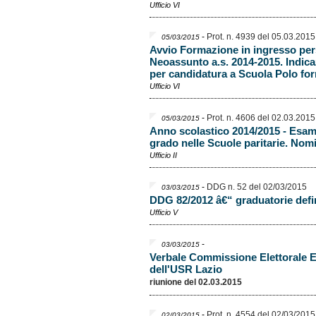
Ufficio VI
-
Prot. n. 4939 del 05.03.2015
05/03/2015
Avvio Formazione in ingresso per
Neoassunto a.s. 2014-2015. Indi
per candidatura a Scuola Polo fo
Ufficio VI
-
Prot. n. 4606 del 02.03.2015
05/03/2015
Anno scolastico 2014/2015 - Esami 
grado nelle Scuole paritarie. Nom
Ufficio II
-
DDG n. 52 del 02/03/2015
03/03/2015
DDG 82/2012 â€“ graduatorie defini
Ufficio V
-
03/03/2015
Verbale Commissione Elettorale El
dell'USR Lazio
riunione del 02.03.2015
-
Prot. n. 4554 del 02/03/2015
02/03/2015