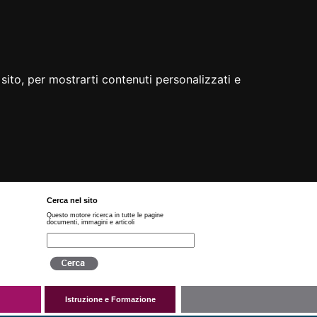
sito, per mostrarti contenuti personalizzati e
Cerca nel sito
Questo motore ricerca in tutte le pagine
documenti, immagini e articoli
Istruzione e Formazione