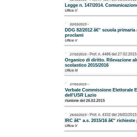
Legge n. 147/2014. Comunicazion
Ufficio V
-
02/03/2015
DDG 82/2012 â€“ scuola primaria â
proclami
Ufficio V
-
Prot. n. 4486 del 27.02.2015
27/02/2015
Organico di diritto. Rilevazione a
scolastico 2015/2016
Ufficio III
-
27/02/2015
Verbale Commissione Elettorale El
dell'USR Lazio
riunione del 26.02.2015
-
Prot. n. 4332 del 26/02/2015
26/02/2015
IRC â€“ a.s. 2015/16 â€“ richieste
Ufficio V