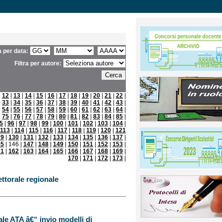
ra per data:
Filtra per autore:
|
12
|
13
|
14
|
15
|
16
|
17
|
18
|
19
|
20
|
21
|
22
|
|
33
|
34
|
35
|
36
|
37
|
38
|
39
|
40
|
41
|
42
|
43
|
|
54
|
55
|
56
|
57
|
58
|
59
|
60
|
61
|
62
|
63
|
64
|
|
75
|
76
|
77
|
78
|
79
|
80
|
81
|
82
|
83
|
84
|
85
|
5
|
96
|
97
|
98
|
99
|
100
|
101
|
102
|
103
|
104
|
113
|
114
|
115
|
116
|
117
|
118
|
119
|
120
|
121
29
|
130
|
131
|
132
|
133
|
134
|
135
|
136
|
137
|
45
| 146 |
147
|
148
|
149
|
150
|
151
|
152
|
153
|
61
|
162
|
163
|
164
|
165
|
166
|
167
|
168
|
169
|
170
|
171
|
172
|
173
|
ttorale regionale
le ATA â€“ invio modelli di