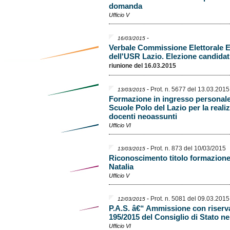
domanda
Ufficio V
-
16/03/2015
Verbale Commissione Elettorale El
dell'USR Lazio. Elezione candidat
riunione del 16.03.2015
-
Prot. n. 5677 del 13.03.2015
13/03/2015
Formazione in ingresso personale 
Scuole Polo del Lazio per la reali
docenti neoassunti
Ufficio VI
-
Prot. n. 873 del 10/03/2015
13/03/2015
Riconoscimento titolo formazione
Natalia
Ufficio V
-
Prot. n. 5081 del 09.03.2015
12/03/2015
P.A.S. â€“ Ammissione con riserva
195/2015 del Consiglio di Stato ne
Ufficio VI