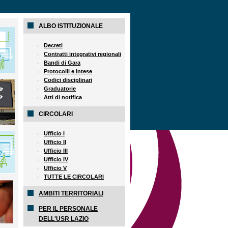
ALBO ISTITUZIONALE
Decreti
Contratti integrativi regionali
Bandi di Gara
Protocolli e intese
Codici disciplinari
Graduatorie
Atti di notifica
CIRCOLARI
Ufficio I
Ufficio II
Ufficio III
Ufficio IV
Ufficio V
TUTTE LE CIRCOLARI
AMBITI TERRITORIALI
PER IL PERSONALE
DELL'USR LAZIO