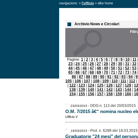
navigazione: »
l'ufficio
» albo home
Archivio News e Circolari
Filt
Pagine:
1
|
2
|
3
|
4
|
5
|
6
|
7
|
8
|
9
|
10
|
11
23
|
24
|
25
|
26
|
27
|
28
|
29
|
30
|
31
|
32
44
|
45
|
46
|
47
|
48
|
49
|
50
|
51
|
52
|
53
65
|
66
|
67
|
68
|
69
|
70
|
71
|
72
|
73
|
74
86
|
87
|
88
|
89
|
90
|
91
|
92
|
93
|
94
|
9
105
|
106
|
107
|
108
|
109
|
110
|
111
|
112
|
|
122
|
123
|
124
|
125
|
126
|
127
|
128
|
1
138
|
139
|
140
|
141
|
142
|
143
|
144
|
1
154
|
155
|
156
|
157
|
158
|
159
|
160
|
1
-
DDG n. 113 del 20/03/2015
23/03/2015
O.M. 7/2015 â€“ nomina nucleo ele
Ufficio V
-
Prot. n. 6288 del 18.03.2015
19/03/2015
Graduatorie "24 mesi" del persona