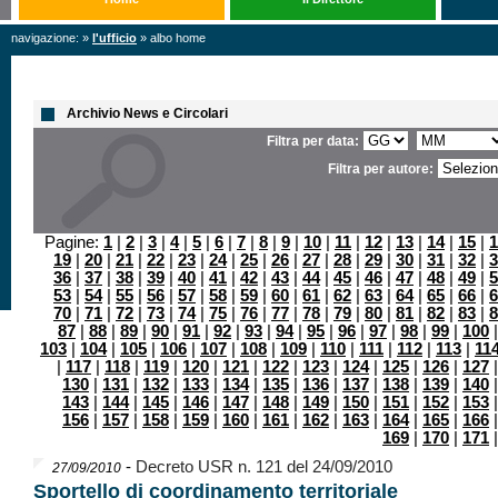
navigazione: »
l'ufficio
» albo home
Archivio News e Circolari
Filtra per data:
Filtra per autore:
Pagine:
1
|
2
|
3
|
4
|
5
|
6
|
7
|
8
|
9
|
10
|
11
|
12
|
13
|
14
|
15
|
1
19
|
20
|
21
|
22
|
23
|
24
|
25
|
26
|
27
|
28
|
29
|
30
|
31
|
32
|
3
36
|
37
|
38
|
39
|
40
|
41
|
42
|
43
|
44
|
45
|
46
|
47
|
48
|
49
|
5
53
|
54
|
55
|
56
|
57
|
58
|
59
|
60
|
61
|
62
|
63
|
64
|
65
|
66
|
6
70
|
71
|
72
|
73
|
74
|
75
|
76
|
77
|
78
|
79
|
80
|
81
|
82
|
83
|
8
87
|
88
|
89
|
90
|
91
|
92
|
93
|
94
|
95
|
96
|
97
|
98
|
99
|
100
103
|
104
|
105
|
106
|
107
|
108
|
109
|
110
|
111
|
112
|
113
|
11
|
117
|
118
|
119
|
120
|
121
|
122
|
123
|
124
|
125
|
126
|
127
130
|
131
|
132
|
133
|
134
|
135
|
136
|
137
|
138
|
139
|
140
143
|
144
|
145
|
146
|
147
|
148
|
149
|
150
|
151
|
152
|
153
156
|
157
|
158
|
159
|
160
|
161
|
162
|
163
|
164
|
165
|
166
169
|
170
|
171
-
Decreto USR n. 121 del 24/09/2010
27/09/2010
Sportello di coordinamento territoriale