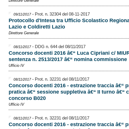
Direttore Generale
-
Prot. n. 32304 del 08-11-2017
09/11/2017
Protocollo d'Intesa tra Ufficio Scolastico Regiona
Lazio e Coldiretti Lazio
Direttore Generale
-
DDG n. 644 del 08/11/2017
08/11/2017
Concorso docenti 2016 â€“ Luca Cipriani c/ MIU
sentenza n. 2513/2017 â€“ nomina commissione
Ufficio IV
-
Prot. n. 32231 del 08/11/2017
08/11/2017
Concorso docenti 2016 - estrazione traccia â€“ 
pratica â€“ sessione suppletiva â€“ II turno â€“ c
concorso B020
Ufficio IV
-
Prot. n. 32231 del 08/11/2017
08/11/2017
Concorso docenti 2016 - estrazione traccia â€“ 