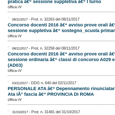
pratica â€“ sessione suppletiva â€“ I turno
Ufficio IV
-
Prot. n. 32263 del 08/11/2017
08/11/2017
Concorso docenti 2016 â€“ avviso prove orali â€
sessione suppletiva â€“ sostegno_scuola primar
Ufficio IV
-
Prot. n. 32258 del 08/11/2017
08/11/2017
Concorso docenti 2016 â€“ avviso prove orali â€
sessione ordinaria â€“ classi di concorso A029 
(AD03)
Ufficio IV
-
DDG n. 640 del 02/11/2017
03/11/2017
PERSONALE ATA â€“ Depennamento rinunciatari
Ata IÂ° fascia â€“ PROVINCIA DI ROMA
Ufficio IV
-
Prot. n. 31481 del 31/10/2017
31/10/2017