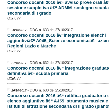
Concorso docenti 2016 â€“ avviso prove orali â€
sessione suppletiva â€“ ADMM_sostegno scuola
secondaria di I grado
Ufficio IV
-
DDG n. 633 del 27/10/2017
30/10/2017
Concorso docenti 2016 â€“integrazione elenchi
aggiuntiviâ€“ A045_Scienze economicoâ€“ azien
Regioni Lazio e Marche
Ufficio IV
-
DDG n. 632 del 27/10/2017
27/10/2017
Concorso docenti 2016 â€“ integrazione graduat
definitiva â€“ scuola primaria
Ufficio IV
-
DDG n. 630 del 25/10/2017
26/10/2017
Concorso docenti 2016 â€“ rettifica graduatoria 
elenco aggiuntivo â€“ AJ55_strumento musicale 
istituti di istruzione secondaria di II grado (piano