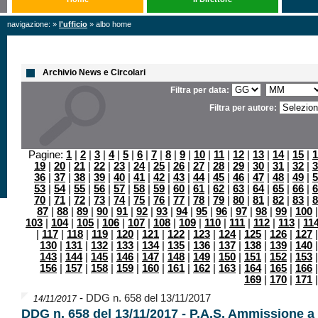
navigazione: »
l'ufficio
» albo home
Archivio News e Circolari
Filtra per data:
Filtra per autore:
Pagine:
1
|
2
|
3
|
4
|
5
|
6
|
7
|
8
|
9
|
10
|
11
|
12
|
13
|
14
|
15
|
1
19
|
20
|
21
|
22
|
23
|
24
|
25
|
26
|
27
|
28
|
29
|
30
|
31
|
32
|
3
36
|
37
|
38
|
39
|
40
|
41
|
42
|
43
|
44
|
45
|
46
|
47
|
48
|
49
|
5
53
|
54
|
55
|
56
|
57
|
58
|
59
|
60
|
61
|
62
|
63
|
64
|
65
|
66
|
6
70
|
71
|
72
|
73
|
74
|
75
|
76
|
77
|
78
|
79
|
80
|
81
|
82
|
83
|
8
87
|
88
|
89
|
90
|
91
|
92
|
93
|
94
|
95
|
96
|
97
|
98
|
99
|
100
103
|
104
|
105
|
106
|
107
|
108
|
109
|
110
|
111
|
112
|
113
|
11
|
117
|
118
|
119
|
120
|
121
|
122
|
123
|
124
|
125
|
126
|
127
130
|
131
|
132
|
133
|
134
|
135
|
136
|
137
|
138
|
139
|
140
143
|
144
|
145
|
146
|
147
|
148
|
149
|
150
|
151
|
152
|
153
156
|
157
|
158
|
159
|
160
|
161
|
162
|
163
|
164
|
165
|
166
169
|
170
|
171
-
DDG n. 658 del 13/11/2017
14/11/2017
DDG n. 658 del 13/11/2017 - P.A.S. Ammissione a