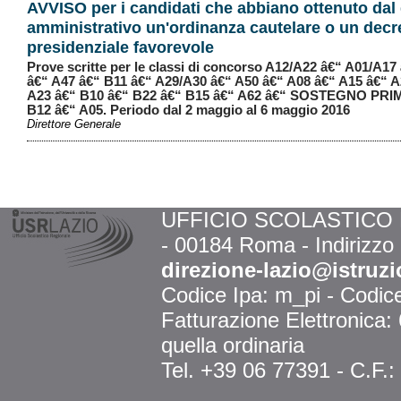
AVVISO per i candidati che abbiano ottenuto dal
amministrativo un'ordinanza cautelare o un decr
presidenziale favorevole
Prove scritte per le classi di concorso A12/A22 â€“ A01/A17
â€“ A47 â€“ B11 â€“ A29/A30 â€“ A50 â€“ A08 â€“ A15 â€“ A
A23 â€“ B10 â€“ B22 â€“ B15 â€“ A62 â€“ SOSTEGNO PRI
B12 â€“ A05. Periodo dal 2 maggio al 6 maggio 2016
Direttore Generale
UFFICIO SCOLASTICO RE
- 00184 Roma - Indirizzo
direzione-lazio@istruzi
Codice Ipa: m_pi - Codi
Fatturazione Elettronica
quella ordinaria
Tel. +39 06 77391 - C.F.