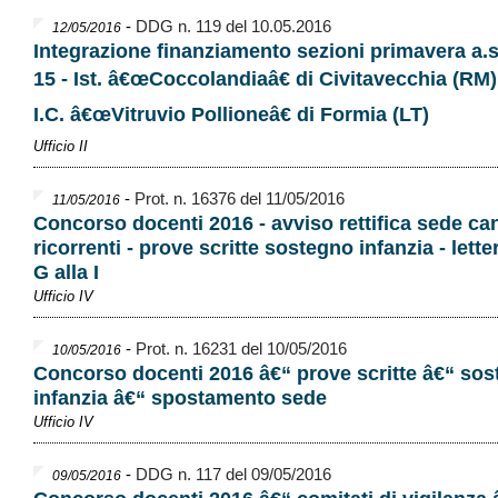
-
DDG n. 119 del 10.05.2016
12/05/2016
Integrazione finanziamento sezioni primavera a.s
15 - Ist. â€œCoccolandiaâ€ di Civitavecchia (RM) 
I.C. â€œVitruvio Pollioneâ€ di Formia (LT)
Ufficio II
-
Prot. n. 16376 del 11/05/2016
11/05/2016
Concorso docenti 2016 - avviso rettifica sede ca
ricorrenti - prove scritte sostegno infanzia - lette
G alla I
Ufficio IV
-
Prot. n. 16231 del 10/05/2016
10/05/2016
Concorso docenti 2016 â€“ prove scritte â€“ so
infanzia â€“ spostamento sede
Ufficio IV
-
DDG n. 117 del 09/05/2016
09/05/2016