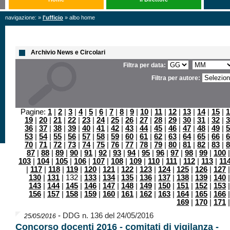
navigazione: »
l'ufficio
» albo home
Archivio News e Circolari
Filtra per data:
Filtra per autore:
Pagine:
1
|
2
|
3
|
4
|
5
|
6
|
7
|
8
|
9
|
10
|
11
|
12
|
13
|
14
|
15
|
1
19
|
20
|
21
|
22
|
23
|
24
|
25
|
26
|
27
|
28
|
29
|
30
|
31
|
32
|
3
36
|
37
|
38
|
39
|
40
|
41
|
42
|
43
|
44
|
45
|
46
|
47
|
48
|
49
|
5
53
|
54
|
55
|
56
|
57
|
58
|
59
|
60
|
61
|
62
|
63
|
64
|
65
|
66
|
6
70
|
71
|
72
|
73
|
74
|
75
|
76
|
77
|
78
|
79
|
80
|
81
|
82
|
83
|
8
87
|
88
|
89
|
90
|
91
|
92
|
93
|
94
|
95
|
96
|
97
|
98
|
99
|
100
103
|
104
|
105
|
106
|
107
|
108
|
109
|
110
|
111
|
112
|
113
|
11
|
117
|
118
|
119
|
120
|
121
|
122
|
123
|
124
|
125
|
126
|
127
130
|
131
| 132 |
133
|
134
|
135
|
136
|
137
|
138
|
139
|
140
143
|
144
|
145
|
146
|
147
|
148
|
149
|
150
|
151
|
152
|
153
156
|
157
|
158
|
159
|
160
|
161
|
162
|
163
|
164
|
165
|
166
169
|
170
|
171
-
DDG n. 136 del 24/05/2016
25/05/2016
Concorso docenti 2016 - comitati di vigilanza -